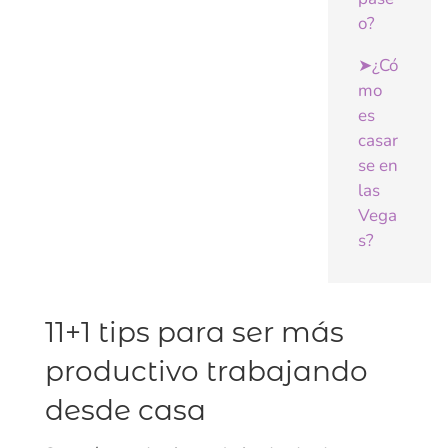
o?
➤¿Có
mo
es
casar
se en
las
Vega
s?
11+1 tips para ser más
productivo trabajando
desde casa