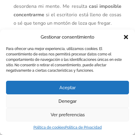
desordena mi mente. Me resulta
casi imposible
concentrarme
si el escritorio está lleno de cosas
o sé que tengo un montón de loza que fregar.
Por eso, como
tip
extra, mi último
(pero no
Gestionar consentimiento
menos importante)
consejo es que mantengas tu
Para ofrecer una mejor experiencia, utilizamos cookies. El
casa en orden. Si quieres, puedes ver mi artículo
consentimiento de estas nos permitirá procesar datos como el
comportamiento de navegación o las identificaciones únicas en este
sobre
cómo mantener tu casa recogida y limpia
.
sitio. No consentir o retirar el consentimiento, puede afectar
De esa forma, eso no te molestará mentalmente
negativamente a ciertas características y funciones.
y podrás
concentrar todas tus fuerzas en
lo que
realmente haces en ese momento:
trabajar de
Aceptar
forma productiva.
Denegar
Y tú, ¿de qué manera
Ver preferencias
buscas la
Política de cookies
Política de Privacidad
productividad?