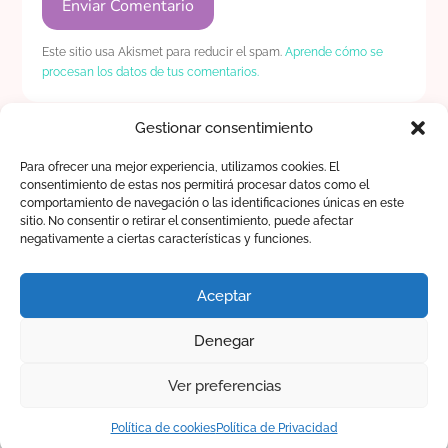
Enviar Comentario
Este sitio usa Akismet para reducir el spam.
Aprende cómo se
procesan los datos de tus comentarios.
Gestionar consentimiento
Para ofrecer una mejor experiencia, utilizamos cookies. El
consentimiento de estas nos permitirá procesar datos como el
comportamiento de navegación o las identificaciones únicas en este
sitio. No consentir o retirar el consentimiento, puede afectar
©️ 2026 Beeiix Martin | 🔒
Política de
negativamente a ciertas características y funciones.
Privacidad
| 🍪
Las Cookies
Aceptar
Algunos enlaces en este blog son de
afiliado (gano una pequeña comisión por
las compras que se hagan a través de él.)
Denegar
Pero solo recomiendo lo mismo que
Ver preferencias
recomendaría si no ganase nada.
Política de cookies
Política de Privacidad