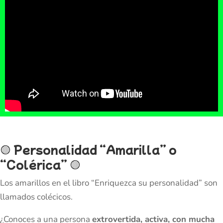
🟡
Personalidad “Amarilla” o
“Colérica”
🟡
Los amarillos en el libro “Enriquezca su personalidad” son
llamados colécicos.
¿Conoces a una persona
extrovertida, activa, con mucha