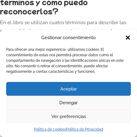
términos y cómo puedo
reconocerlos?
En el libro se utilizan cuatro términos para describir las
personalidades o temperamentos que no son colores.
Gestionar consentimiento
Colérico, Sanguíneo, Melancólico y Flemático.
Para ofrecer una mejor experiencia, utilizamos cookies. El
consentimiento de estas nos permitirá procesar datos como el
A mí me enseñaron esta clasificación por colores y así es
comportamiento de navegación o las identificaciones únicas en este
como puedes relacionar “mis colores” con las
sitio. No consentir o retirar el consentimiento, puede afectar
negativamente a ciertas características y funciones.
personalidades de Florence Littauer:
Amarillo - Colérico
Aceptar
Rojo - Sanguíneo
Denegar
Azul - Flemático
Ver preferencias
Verde - Melancólico
Política de cookies
Política de Privacidad