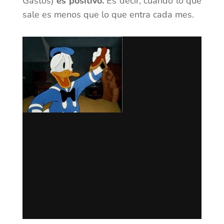
Gastos)
es positivo.
Es decir, cuando lo que
sale es menos que lo que entra cada mes.